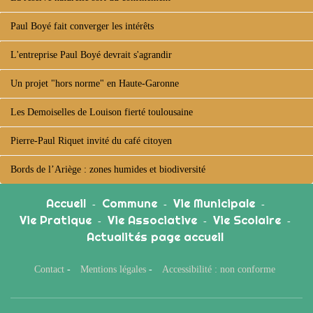
Paul Boyé fait converger les intérêts
L'entreprise Paul Boyé devrait s'agrandir
Un projet "hors norme" en Haute-Garonne
Les Demoiselles de Louison fierté toulousaine
Pierre-Paul Riquet invité du café citoyen
Bords de l’Ariège : zones humides et biodiversité
Accueil
Commune
Vie Municipale
-
-
-
Vie Pratique
Vie Associative
Vie Scolaire
-
-
-
Actualités page accueil
Contact
-
Mentions légales
-
Accessibilité : non conforme