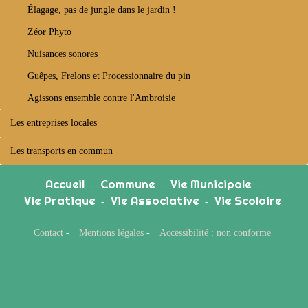
Élagage, pas de jungle dans le jardin !
Zéor Phyto
Nuisances sonores
Guêpes, Frelons et Processionnaire du pin
Agissons ensemble contre l'Ambroisie
Les entreprises locales
Les transports en commun
Accueil
Commune
Vie Municipale
-
-
-
Vie Pratique
Vie Associative
Vie Scolaire
-
-
Contact
-
Mentions légales
-
Accessibilité : non conforme