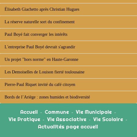
Élisabeth Giachetto après Christian Hugues
La réserve naturelle sort du confinement
Paul Boyé fait converger les intérêts
L'entreprise Paul Boyé devrait s'agrandir
Un projet "hors norme" en Haute-Garonne
Les Demoiselles de Louison fierté toulousaine
Pierre-Paul Riquet invité du café citoyen
Bords de l’Ariège : zones humides et biodiversité
Accueil
Commune
Vie Municipale
-
-
-
Vie Pratique
Vie Associative
Vie Scolaire
-
-
-
Actualités page accueil