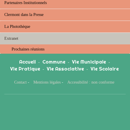
Partenaires Institutionnels
Clermont dans la Presse
La Photothèque
Extranet
Prochaines réunions
Accueil
Commune
Vie Municipale
-
-
-
Vie Pratique
Vie Associative
Vie Scolaire
-
-
Contact
-
Mentions légales
-
Accessibilité : non conforme