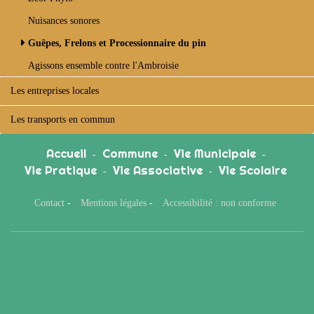
Nuisances sonores
Guêpes, Frelons et Processionnaire du pin
Agissons ensemble contre l'Ambroisie
Les entreprises locales
Les transports en commun
Accueil
Commune
Vie Municipale
-
-
-
Vie Pratique
Vie Associative
Vie Scolaire
-
-
Contact
-
Mentions légales
-
Accessibilité : non conforme