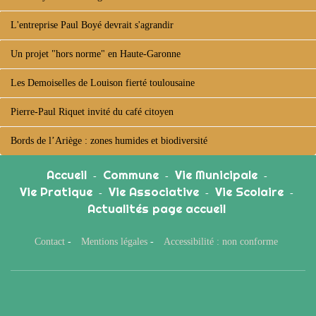
L'entreprise Paul Boyé devrait s'agrandir
Un projet "hors norme" en Haute-Garonne
Les Demoiselles de Louison fierté toulousaine
Pierre-Paul Riquet invité du café citoyen
Bords de l’Ariège : zones humides et biodiversité
Accueil
Commune
Vie Municipale
-
-
-
Vie Pratique
Vie Associative
Vie Scolaire
-
-
-
Actualités page accueil
Contact
-
Mentions légales
-
Accessibilité : non conforme