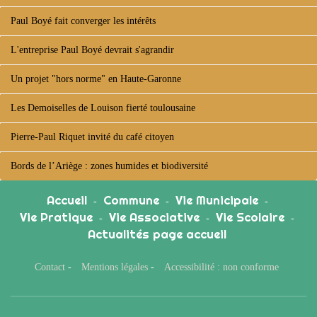
Paul Boyé fait converger les intérêts
L'entreprise Paul Boyé devrait s'agrandir
Un projet "hors norme" en Haute-Garonne
Les Demoiselles de Louison fierté toulousaine
Pierre-Paul Riquet invité du café citoyen
Bords de l’Ariège : zones humides et biodiversité
Accueil
Commune
Vie Municipale
-
-
-
Vie Pratique
Vie Associative
Vie Scolaire
-
-
-
Actualités page accueil
Contact
-
Mentions légales
-
Accessibilité : non conforme