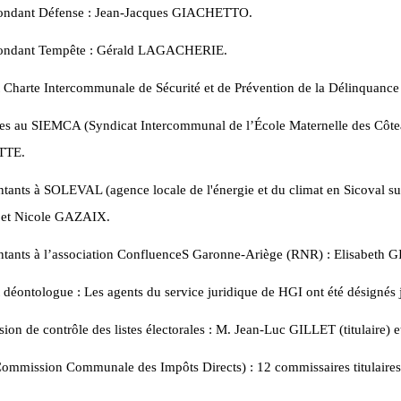
ondant Défense : Jean-Jacques GIACHETTO.
ondant Tempête : Gérald LAGACHERIE.
 Charte Intercommunale de Sécurité et de Prévention de la Délinquanc
es au SIEMCA (Syndicat Intercommunal de l’École Maternelle des Côte
TTE.
tants à SOLEVAL (agence locale de l'énergie et du climat en Sicoval 
et Nicole GAZAIX.
ntants à l’association ConfluenceS Garonne-Ariège (RNR) : Elisabe
 déontologue : Les agents du service juridique de HGI ont été désignés
on de contrôle des listes électorales : M. Jean-Luc GILLET (titulaire)
mmission Communale des Impôts Directs) : 12 commissaires titulaires e