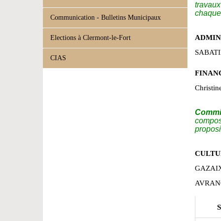
travaux
chaque
Communication - Bulletins Municipaux
ADMIN
Elections à Clermont-le-Fort
SABATIE
CIAS
FINAN
Christi
Commis
composé
proposi
CULTUR
GAZAIX
AVRANC