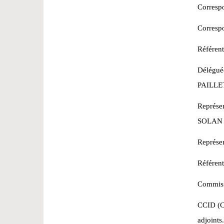
Corresp
Corresp
Référent
Délégué
PAILLE
Représen
SOLAN 
Représe
Référent
Commissi
CCID (Co
adjoints.