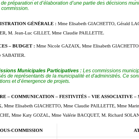
 de préparation et d’élaboration d’une partie des décisions muni
 commission.
ISTRATION GÉNÉRALE :
Mme Elisabeth GIACHETTO, Gérald LA
R, M. Jean-Luc GILLET, Mme Claudie PAILLETTE.
CES – BUDGET
:
Mme Nicole GAZAIX, Mme Elisabeth GIACHETTO
ne SABATIER.
sions Municipales Participatives :
Les commissions municipal
s de représentants de la municipalité et d'administrés. Ce sont
tions et d’émergence de projets.
E – COMMUNICATION – FESTIVITÉS – VIE ASSOCIATIVE –
, Mme Elisabeth GIACHETTO, Mme Claudie PAILLETTE, Mme Marin
HE, Mme Katy GOZAL, Mme Valérie BACQUET, M. Richard SOLAN
SOUS-COMMISSION
A