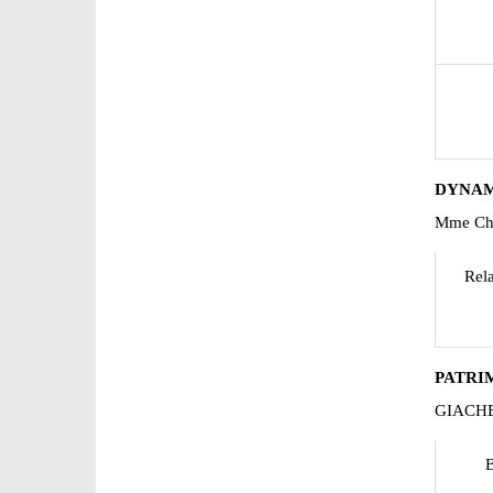
DYNAM
Mme Ch
Rela
PATRI
GIACHE