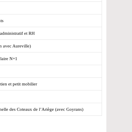
ts
dministratif et RH
n avec Aureville)
olaire N+1
tien et petit mobilier
nelle des Coteaux de l’Ariège (avec Goyrans)