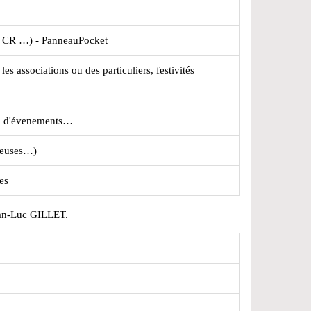
es CR …) - PanneauPocket
es associations ou des particuliers, festivités
ng, d'évenements…
gieuses…)
es
an-Luc GILLET.