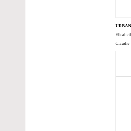
URBAN
Elisab
Claudie