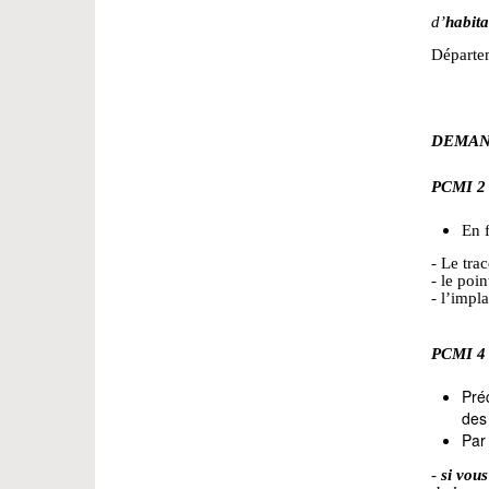
d’
habita
Départem
DEMAN
PCMI 2
En f
- Le tra
- le poi
- l’impl
PCMI 4
Préc
des
Par 
-
si vou