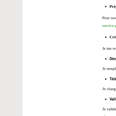
Pré
Pour sav
service-
Cré
Je me re
Décr
Je rempl
Tél
Je charg
Val
Je valid