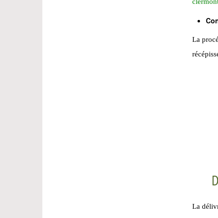
clermont-
Con
La procé
récépiss
D
La déliv