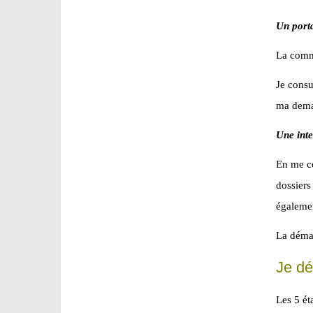
Un port
La comm
Je consu
ma deman
Une inte
En me co
dossiers
égalemen
La démat
Je dé
Les 5 ét