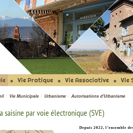
T-LE-FORT
le
Vie Pratique
Vie Associative
Vie 
il
Vie Municipale
Urbanisme
Autorisations d'Urbanisme
a saisine par voie électronique (SVE)
Depuis
2022
, l’ensemble d