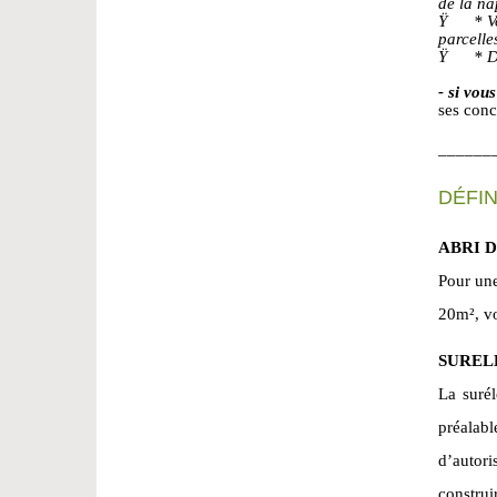
de la n
Ÿ * Volu
parcelle
Ÿ * Déb
- si vou
ses conc
______
DÉFIN
ABRI 
Pour une
20m², vo
SUREL
La suré
préalabl
d’autor
construi