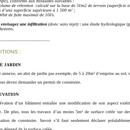
appe
), conforme aux modalités suivantes :
me de rétention calculé sur la base de 5l/m2 de terrain (superficie tota
s d’une superficie supérieure à 1 500 m² ;
it de fuite maximal de 10l/s.
s envisagez une infiltration
(donc sans rejet)
:
une étude hydrologique (pr
lusions.
______________________
ITIONS :
DE JARDIN
 annexe, un abri de jardin par exemple, de 5 à 20m² d’emprise au sol, v
us devez demander un permis de construire.
EVATION
lévation d’un bâtiment entraîne une modification de son aspect ext
e. De plus, tous les travaux d’au moins 5m² de surface créée sur de
isation de construire. Savoir s’il faut seulement déclarer préalabl
re dépend de la surface créée.