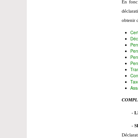
En fonc
déclara
obtenir d
Cert
Déc
Per
Per
Per
Per
Tra
Con
Tax
Ass
COMPL
-
L
-
S
Déclarat