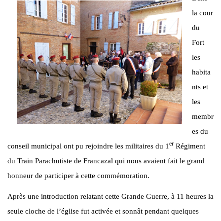
la cour
du
Fort
les
habita
nts et
les
membr
es du
er
conseil municipal ont pu rejoindre les militaires du 1
Régiment
du Train Parachutiste de Francazal qui nous avaient fait le grand
honneur de participer à cette commémoration.
Après une introduction relatant cette Grande Guerre, à 11 heures la
seule cloche de l’église fut activée et sonnât pendant quelques