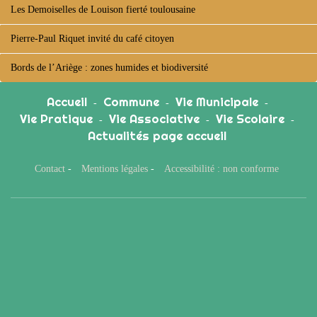
Les Demoiselles de Louison fierté toulousaine
Pierre-Paul Riquet invité du café citoyen
Bords de l’Ariège : zones humides et biodiversité
Accueil
Commune
Vie Municipale
-
-
-
Vie Pratique
Vie Associative
Vie Scolaire
-
-
-
Actualités page accueil
Contact
-
Mentions légales
-
Accessibilité : non conforme