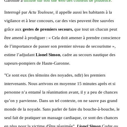
Garonne a
diffusé sur son site web des conseils de prudence.
Interrogé par
Actu Toulouse,
il appelle aussi les habitants à la
vigilance et à leur concours, car des vies peuvent être sauvées
grâce aux
gestes de premiers secours,
que tout un chacun peut
être amené à prodiguer : « Cela doit amener à prendre conscience
de l’importance de passer son premier niveau de secourisme »,
estime l’adjudant
Lionel Simon
, cadre au secours nautique des
sapeurs-pompiers de Haute-Garonne.
"Ce sont eux (les témoins des noyades, ndlr) les premiers
intervenants. Nous arrivons en moyenne 15 minutes après et si
personne n’a entamé la réanimation avant, il y a peu de chances
qu’on y parvienne. Dans un tel contexte, on ne sauve pas grand
monde de la noyade. Sans parler de faire du bouche-à-bouche, le
seul fait de pratiquer un massage cardiaque, ce sont des chances
en plus pour la victime d'être réanimée".
Lionel Simon
Cadre au