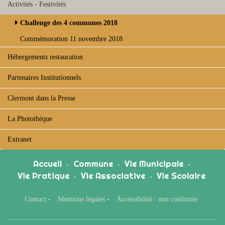
Activités - Festivités
Challenge des 4 communes 2018
Commémoration 11 novembre 2018
Hébergements restauration
Partenaires Institutionnels
Clermont dans la Presse
La Photothèque
Extranet
Accueil
Commune
Vie Municipale
-
-
-
Vie Pratique
Vie Associative
Vie Scolaire
-
-
Contact
-
Mentions légales
-
Accessibilité : non conforme