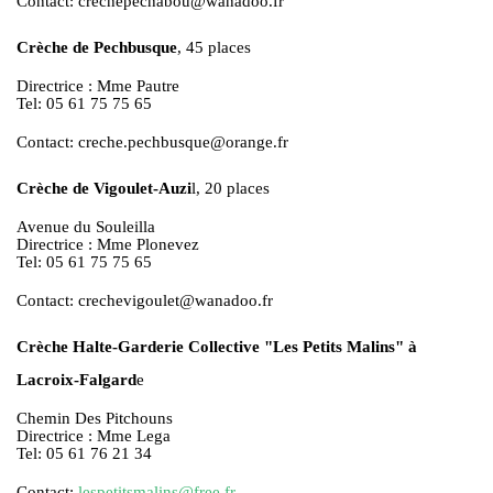
Contact: crechepechabou@wanadoo.fr
Crèche de Pechbusque
, 45 places
Directrice : Mme Pautre
Tel: 05 61 75 75 65
Contact: creche.pechbusque@orange.fr
Crèche de Vigoulet-Auzi
l, 20 places
Avenue du Souleilla
Directrice : Mme Plonevez
Tel: 05 61 75 75 65
Contact: crechevigoulet@wanadoo.fr
Crèche Halte-Garderie Collective "Les Petits Malins" à
Lacroix-Falgard
e
Chemin Des Pitchouns
Directrice : Mme Lega
Tel: 05 61 76 21 34
Contact:
lespetitsmalins@free.fr