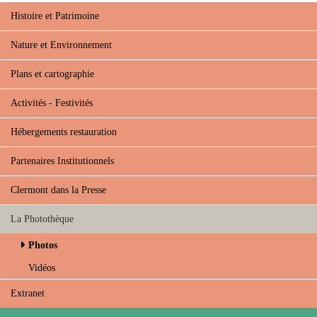
g
Histoire et Patrimoine
.
a
Nature et Environnement
m
e
Plans et cartographie
t
y
Activités - Festivités
s
.
Hébergements restauration
p
l
Partenaires Institutionnels
u
g
Clermont dans la Presse
i
n
s
La Photothèque
.
Photos
m
u
Vidéos
l
t
Extranet
i