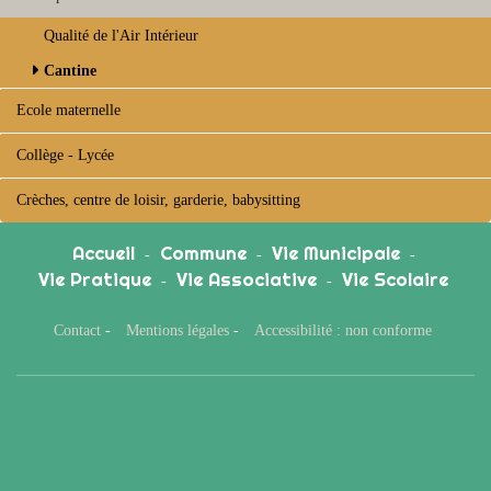
Qualité de l'Air Intérieur
Cantine
Ecole maternelle
Collège - Lycée
Crèches, centre de loisir, garderie, babysitting
Accueil
Commune
Vie Municipale
-
-
-
Vie Pratique
Vie Associative
Vie Scolaire
-
-
Contact
-
Mentions légales
-
Accessibilité : non conforme