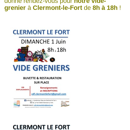
donne rendez-vous pour
notre vide-
grenier
à
Clermont-le-Fort
de
8h à 18h
!