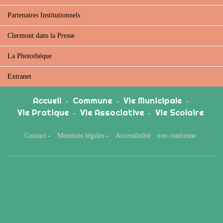
Partenaires Institutionnels
Clermont dans la Presse
La Photothèque
Extranet
Accueil
Commune
Vie Municipale
-
-
-
Vie Pratique
Vie Associative
Vie Scolaire
-
-
Contact
-
Mentions légales
-
Accessibilité : non conforme