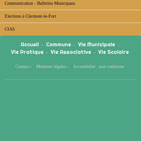
Communication - Bulletins Municipaux
Elections à Clermont-le-Fort
CIAS
Accueil
Commune
Vie Municipale
-
-
-
Vie Pratique
Vie Associative
Vie Scolaire
-
-
Contact
-
Mentions légales
-
Accessibilité : non conforme