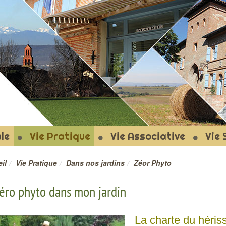
T-LE-FORT
le
Vie Pratique
Vie Associative
Vie 
il
Vie Pratique
Dans nos jardins
Zéor Phyto
éro phyto dans mon jardin
La charte du héris