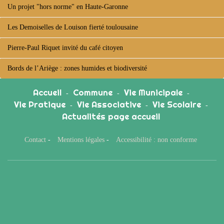
Un projet "hors norme" en Haute-Garonne
Les Demoiselles de Louison fierté toulousaine
Pierre-Paul Riquet invité du café citoyen
Bords de l’Ariège : zones humides et biodiversité
Accueil
Commune
Vie Municipale
-
-
-
Vie Pratique
Vie Associative
Vie Scolaire
-
-
-
Actualités page accueil
Contact
-
Mentions légales
-
Accessibilité : non conforme