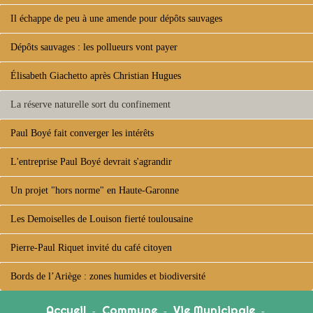
Il échappe de peu à une amende pour dépôts sauvages
Dépôts sauvages : les pollueurs vont payer
Élisabeth Giachetto après Christian Hugues
La réserve naturelle sort du confinement
Paul Boyé fait converger les intérêts
L'entreprise Paul Boyé devrait s'agrandir
Un projet "hors norme" en Haute-Garonne
Les Demoiselles de Louison fierté toulousaine
Pierre-Paul Riquet invité du café citoyen
Bords de l’Ariège : zones humides et biodiversité
Accueil
Commune
Vie Municipale
-
-
-