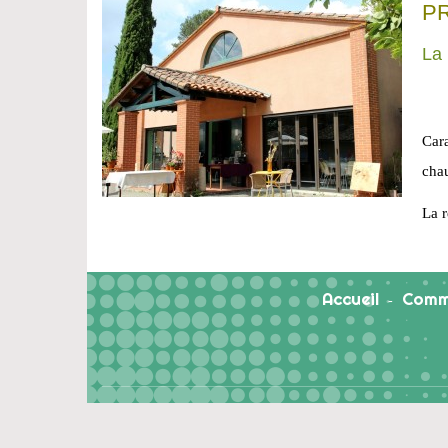
PR
La 
Cara
cha
La r
Accueil
Comm
-