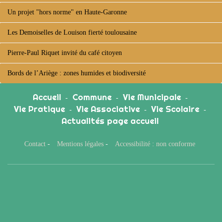
Un projet "hors norme" en Haute-Garonne
Les Demoiselles de Louison fierté toulousaine
Pierre-Paul Riquet invité du café citoyen
Bords de l’Ariège : zones humides et biodiversité
Accueil
Commune
Vie Municipale
-
-
-
Vie Pratique
Vie Associative
Vie Scolaire
-
-
-
Actualités page accueil
Contact
-
Mentions légales
-
Accessibilité : non conforme