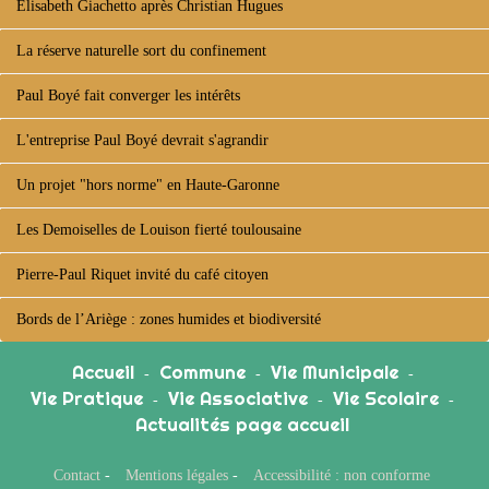
Élisabeth Giachetto après Christian Hugues
La réserve naturelle sort du confinement
Paul Boyé fait converger les intérêts
L'entreprise Paul Boyé devrait s'agrandir
Un projet "hors norme" en Haute-Garonne
Les Demoiselles de Louison fierté toulousaine
Pierre-Paul Riquet invité du café citoyen
Bords de l’Ariège : zones humides et biodiversité
Accueil
Commune
Vie Municipale
-
-
-
Vie Pratique
Vie Associative
Vie Scolaire
-
-
-
Actualités page accueil
Contact
-
Mentions légales
-
Accessibilité : non conforme