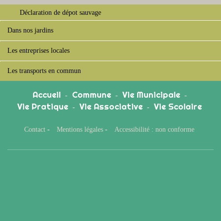
Déclaration de dépot sauvage
Dans nos jardins
Les entreprises locales
Les transports en commun
Accueil
Commune
Vie Municipale
-
-
-
Vie Pratique
Vie Associative
Vie Scolaire
-
-
Contact
-
Mentions légales
-
Accessibilité : non conforme