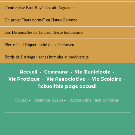
L'entreprise Paul Boyé devrait s'agrandir
Un projet "hors norme" en Haute-Garonne
Les Demoiselles de Louison fierté toulousaine
Pierre-Paul Riquet invité du café citoyen
Bords de l’Ariège : zones humides et biodiversité
Accueil
Commune
Vie Municipale
-
-
-
Vie Pratique
Vie Associative
Vie Scolaire
-
-
-
Actualités page accueil
Contact
-
Mentions légales
-
Accessibilité : non conforme