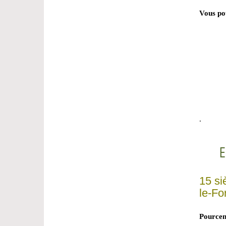
Vous po
.
E
15 si
le-For
Pourcen