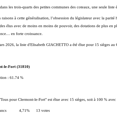
ns les trois-quarts des petites communes des coteaux, une seule liste ét
s raisons à cette généralisation, l’obsession du législateur avec la par
e des élus avec de moins en moins de pouvoir, des dotations de plus en plu
nce… en forte croissance.
rs 2026, la liste d'Elisabeth GIACHETTO a été élue pour 15 sièges au 
t-le-Fort (31810)
ation : 61.74 %
 "Tous pour Clermont-le-Fort" est élue avec 15 sièges, soit à 100 % avec
 blancs 4,71% 13 votes