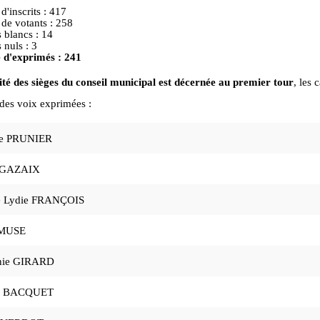
'inscrits : 417
de votants : 258
s blancs : 14
 nuls : 3
d'exprimés : 241
ité des sièges du conseil municipal est décernée au premier tour
, les 
des voix exprimées :
ie PRUNIER
 GAZAIX
le Lydie FRANÇOIS
 MUSE
nie GIRARD
c BACQUET