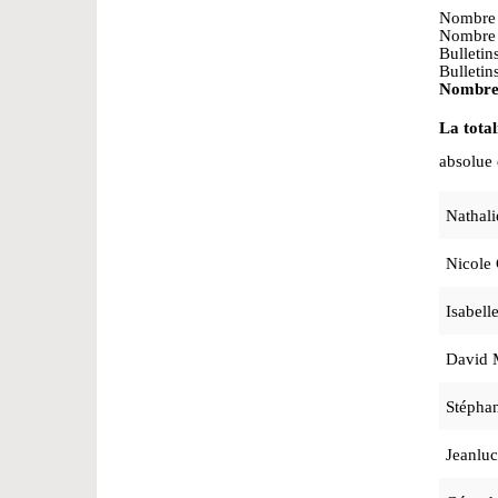
Nombre d
Nombre 
Bulletin
Bulletins
Nombre 
La total
absolue 
Nathal
Nicole
Isabel
David
Stépha
Jeanlu