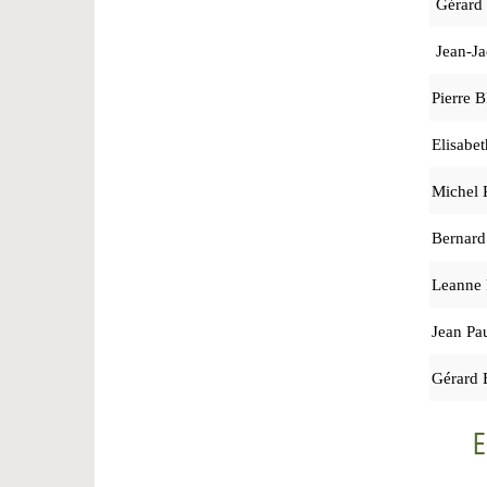
Gérar
Jean-J
Pierre
Elisabe
Michel
Bernar
Leanne
Jean P
Gérar
E