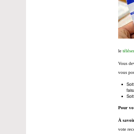
le
télése
Vous dev
vous po
Soit
fais
Soit
Pour vot
À savoir
vote rec