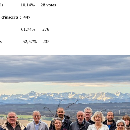
 nuls 10,14% 28 votes
d'inscrits : 447
nts 61,74% 276
imés 52,57% 235