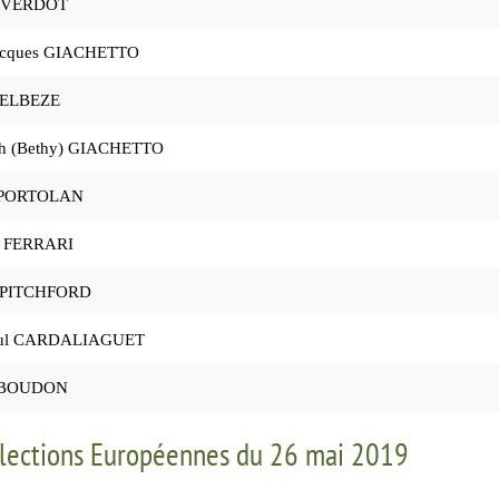
d VERDOT
acques GIACHETTO
 BELBEZE
th (Bethy) GIACHETTO
 PORTOLAN
d FERRARI
 PITCHFORD
aul CARDALIAGUET
d BOUDON
lections Européennes du 26 mai 2019