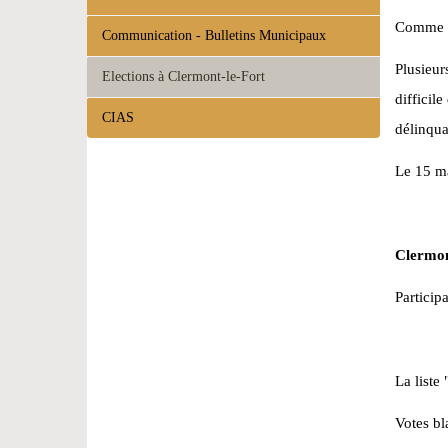
Comme da
Communication - Bulletins Municipaux
Plusieur
Elections à Clermont-le-Fort
difficil
CIAS
délinqua
Le 15 ma
Clermon
Particip
La liste
Votes