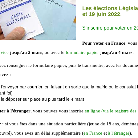
Les élections Législa
et 19 juin 2022
.
S'inscrire pour voter en 
Pour voter en France
, vou
rvice
jusqu'au 2 mars
, ou avec le
formulaire papier
jusqu'au 4 mars
.
ez renseigner le formulaire papier, puis le transmettre, avec les document
uvez :
 l'envoyer par courrier, en faisant en sorte que la mairie ou le consulat
ant foi)
 le déposer sur place au plus tard le 4 mars.
er à l'étranger
, vous pouvez vous inscrire
en ligne (via le registre des
 :
si vous êtes dans une situation particulière (jeune de 18 ans, déménage
ouvré), vous avez un délai supplémentaire (
en France
et
à l'étranger
).