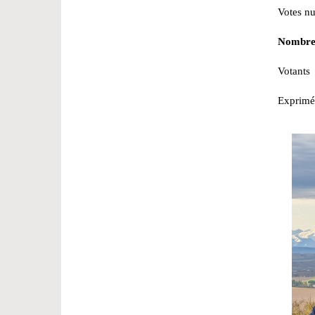
Votes
Nombre 
Vota
Expr