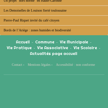
Un projet "hors norme" en Haute-Garonne
Les Demoiselles de Louison fierté toulousaine
Pierre-Paul Riquet invité du café citoyen
Bords de l’Ariège : zones humides et biodiversité
Accueil
Commune
Vie Municipale
-
-
-
Vie Pratique
Vie Associative
Vie Scolaire
-
-
-
Actualités page accueil
Contact
-
Mentions légales
-
Accessibilité : non conforme