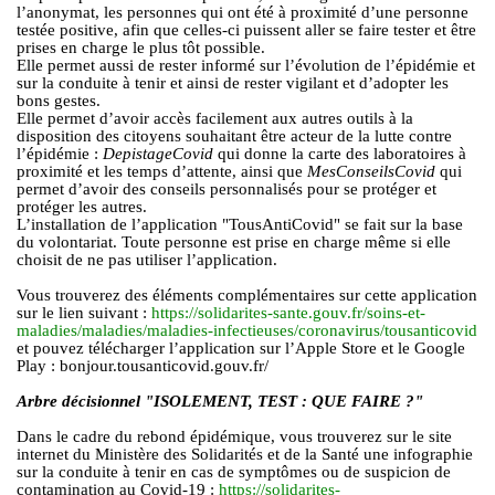
l’anonymat, les personnes qui ont été à proximité d’une personne
testée positive, afin que celles-ci puissent aller se faire tester et être
prises en charge le plus tôt possible.
Elle permet aussi de rester informé sur l’évolution de l’épidémie et
sur la conduite à tenir et ainsi de rester vigilant et d’adopter les
bons gestes.
Elle permet d’avoir accès facilement aux autres outils à la
disposition des citoyens souhaitant être acteur de la lutte contre
l’épidémie :
DepistageCovid
qui donne la carte des laboratoires à
proximité et les temps d’attente, ainsi que
MesConseilsCovid
qui
permet d’avoir des conseils personnalisés pour se protéger et
protéger les autres.
L’installation de l’application "TousAntiCovid" se fait sur la base
du volontariat. Toute personne est prise en charge même si elle
choisit de ne pas utiliser l’application.
Vous trouverez des éléments complémentaires sur cette application
sur le lien suivant :
https://solidarites-sante.gouv.fr/soins-et-
maladies/maladies/maladies-infectieuses/coronavirus/tousanticovid
et pouvez télécharger l’application sur l’Apple Store et le Google
Play : bonjour.tousanticovid.gouv.fr/
Arbre décisionnel "ISOLEMENT, TEST : QUE FAIRE ?"
Dans le cadre du rebond épidémique, vous trouverez sur le site
internet du Ministère des Solidarités et de la Santé une infographie
sur la conduite à tenir en cas de symptômes ou de suspicion de
contamination au Covid-19 :
https://solidarites-