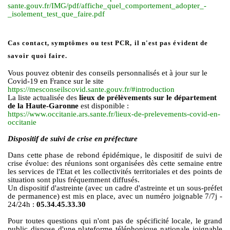
sante.gouv.fr/IMG/pdf/affiche_quel_comportement_adopter_-
_isolement_test_que_faire.pdf
Cas contact, symptômes ou test PCR, il n'est pas évident de
savoir quoi faire.
Vous pouvez obtenir des conseils personnalisés et à jour sur le
Covid-19 en France sur le site
https://mesconseilscovid.sante.gouv.fr/#introduction
La liste actualisée des
lieux de prélèvements sur le département
de la Haute-Garonne
est disponible :
https://www.occitanie.ars.sante.fr/lieux-de-prelevements-covid-en-
occitanie
Dispositif de suivi de crise en préfecture
Dans cette phase de rebond épidémique, le dispositif de suivi de
crise évolue: des réunions sont organisées dès cette semaine entre
les services de l'Etat et les collectivités territoriales et des points de
situation sont plus fréquemment diffusés.
Un dispositif d'astreinte (avec un cadre d'astreinte et un sous-préfet
de permanence) est mis en place, avec un numéro joignable 7/7j -
24/24h :
05.34.45.33.30
Pour toutes questions qui n'ont pas de spécificité locale, le grand
public dispose d'une plateforme téléphonique nationale joignable