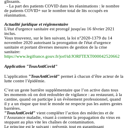
glissants.
- La part des patients COVID dans les réanimations : le nombre
de patients COVID+ sur le nombre total de lits occupés en
réanimation.
Actualité juridique et réglementaire
L'état d'urgence sanitaire est prorogé jusqu'au 16 février 2021
inclus.
Vous trouverez, sur le lien suivant, la loi n°2020-1379 du 14
novembre 2020 autorisant la prorogation de l'état d'urgence
sanitaire et portant diverses mesures de gestion de la crise
sanitaire:
https://www.legifrance.gouv.fr/jorf/id/JORFTEXT000042520662
Application "TousAntiCovid"
L'application
"
TousAntiCovid
"
permet à chacun d’être acteur de la
lutte contre l’épidémie.
C’est un geste barrière supplémentaire que l’on active dans tous
les moments où on doit redoubler de vigilance : au restaurant, à la
cantine, quand on participe à un évènement professionnel, quand
il y a un risque que tout le monde ne respecte pas les autres gestes
barrières.
"
TousAntiCovid
"
vient compléter l’action des médecins et de
l’Assurance maladie, visant à contenir la propagation du virus en
stoppant au plus vite les chaînes de contamination.
Le principe est le suivant : prévenir, tout en garantissant