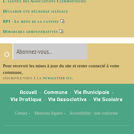
L'agenda des Associations Clermontoises
Déclarer une décharge illégale
RPI - Le menu de la cantine
Démarches administratives
Abonnez-vous...
Pour recevoir les mises à jour du site et rester connecté à votre
commune,
inscrivez-vous à la
newsletter ici.
Accueil
Commune
Vie Municipale
-
-
-
Vie Pratique
Vie Associative
Vie Scolaire
-
-
Contact
-
Mentions légales
-
Accessibilité : non conforme