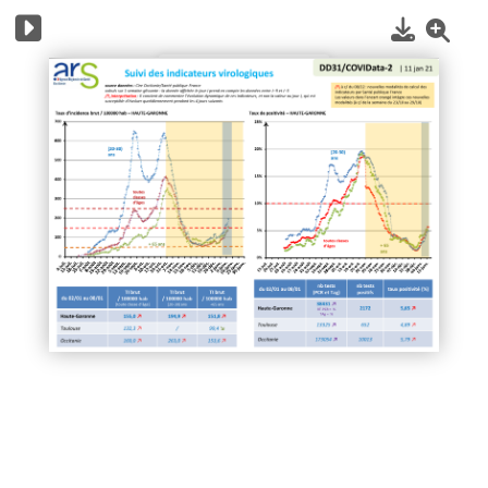
1
/
5