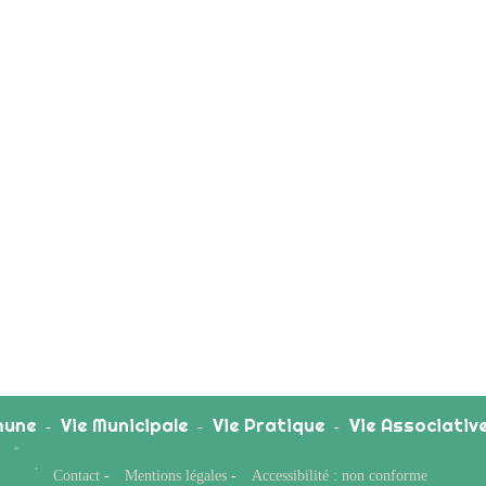
une
Vie Municipale
Vie Pratique
Vie Associativ
-
-
-
Contact
-
Mentions légales
-
Accessibilité : non conforme