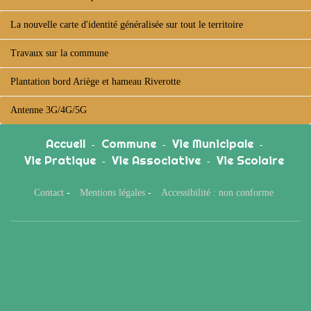
La nouvelle carte d'identité généralisée sur tout le territoire
Travaux sur la commune
Plantation bord Ariège et hameau Riverotte
Antenne 3G/4G/5G
Accueil
Commune
Vie Municipale
-
-
-
Vie Pratique
Vie Associative
Vie Scolaire
-
-
Contact
-
Mentions légales
-
Accessibilité : non conforme