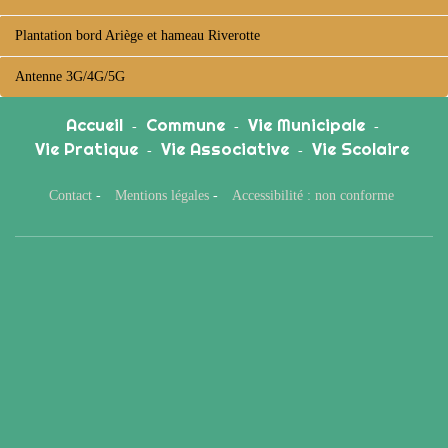
Plantation bord Ariège et hameau Riverotte
Antenne 3G/4G/5G
Accueil
Commune
Vie Municipale
-
-
-
Vie Pratique
Vie Associative
Vie Scolaire
-
-
Contact
-
Mentions légales
-
Accessibilité : non conforme