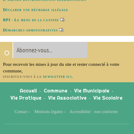
Déclarer une décharge illégale
RPI - Le menu de la cantine
Démarches administratives
Abonnez-vous...
Pour recevoir les mises à jour du site et rester connecté à votre
commune,
inscrivez-vous à la
newsletter ici.
Accueil
Commune
Vie Municipale
-
-
-
Vie Pratique
Vie Associative
Vie Scolaire
-
-
Contact
-
Mentions légales
-
Accessibilité : non conforme