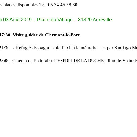
es places disponibles Tél: 05 34 45 58 30
03 Août 2019 - Place du Village - 31320 Aureville
17:30 Visite guidée de Clermont-le-Fort
21:30 « Réfugiés Espagnols, de l’exil à la mémoire… » par Santiago Men
23:00 Cinéma de Plein-air : L’ESPRIT DE LA RUCHE - film de Victor E