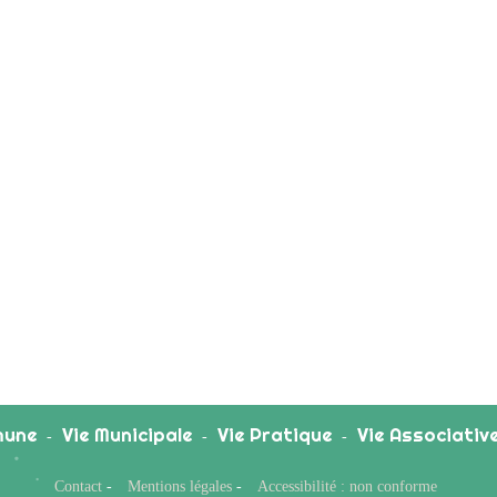
une
Vie Municipale
Vie Pratique
Vie Associativ
-
-
-
Contact
-
Mentions légales
-
Accessibilité : non conforme