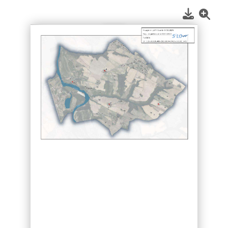
1
/
2