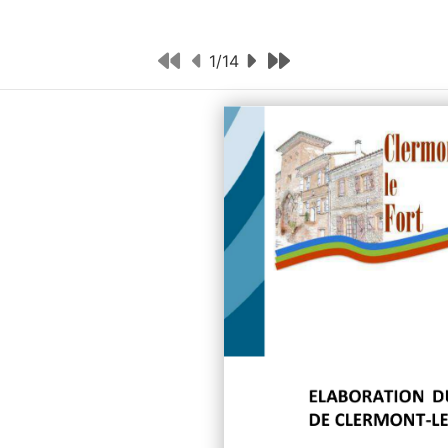
1
/
14