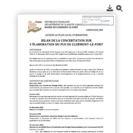
1
/
2