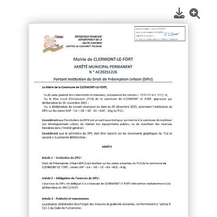
1
/
2