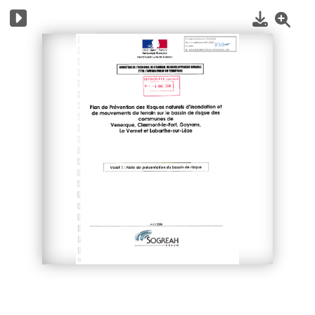
1
/
64