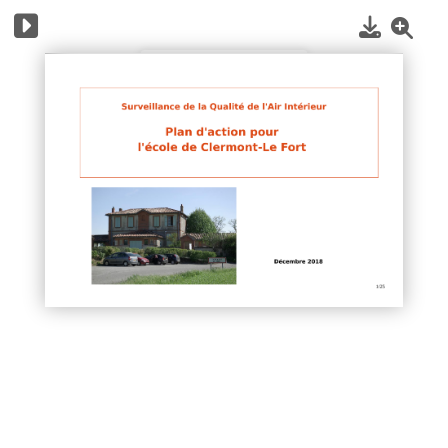
1
/
25