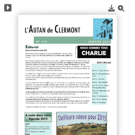
1
/
16