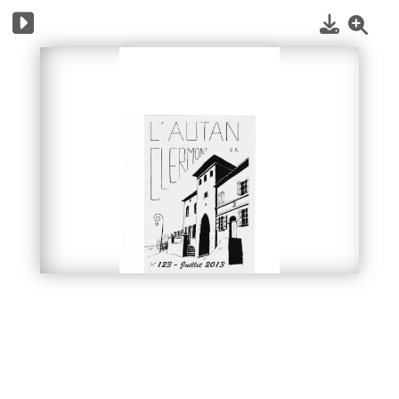
1
/
36