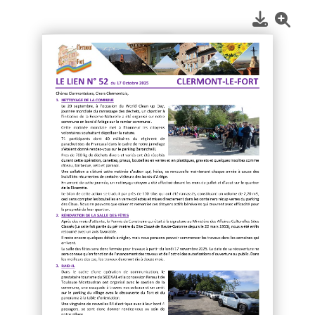
1
/
2