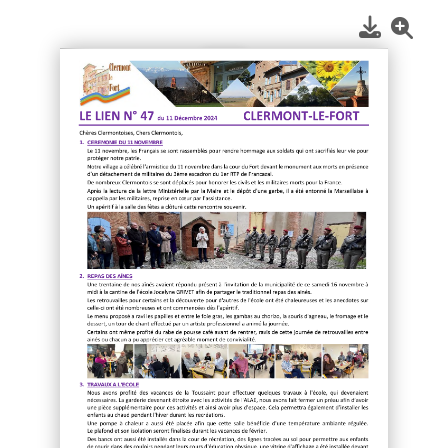
1
/
2