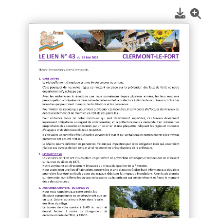
1
/
2