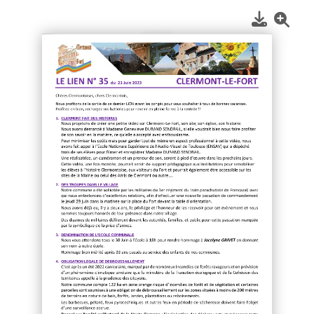
1
/
2