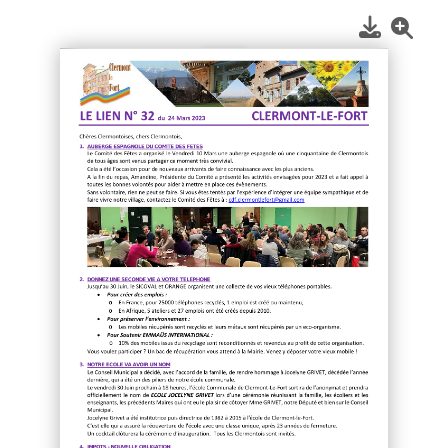
1
/
2