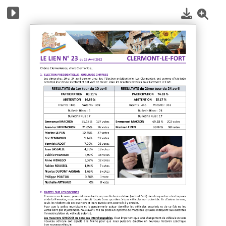
1
/
4