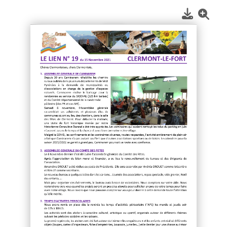
1
/
2